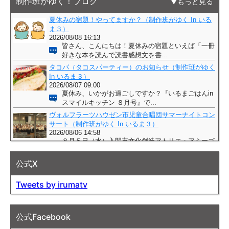
制作班がゆく！ブログ
もっと見る
公式X
Tweets by irumatv
公式Facebook