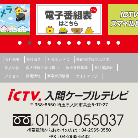
会社概要
会社沿革
社長あいさつ
発信者情報開示請求
加入約款
個人情報の取り扱い
放送番組基準
番組審議会
アクセス
採用情報
新卒採用情報
サイトマップ
〒358-8550 埼玉県入間市高倉5-17-27
携帯電話からおかけの方は：04-2965-0550
FAX：04-2965-5432