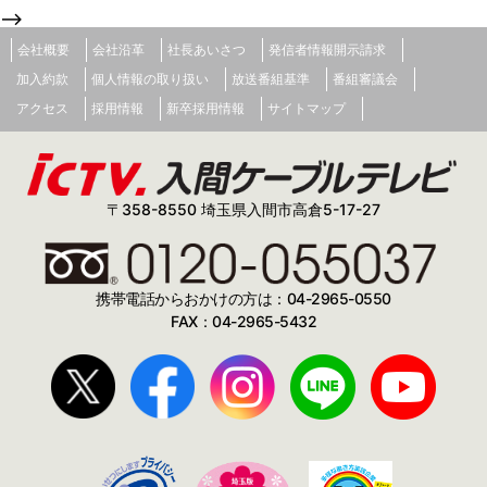
の要求事項（JIS Q 15001:2006）」ならびに「電気通信事
-->
業における個人情報保護に関するガイドライン（平成16年8
月31日 総務省告示第695号）」に準拠して策定されており、
会社概要
会社沿革
社長あいさつ
発信者情報開示請求
これにより管理の下で当該個人情報を取り扱います。
加入約款
個人情報の取り扱い
放送番組基準
番組審議会
2.当社は、個人情報管理者の指導管理の元、個人情報保護の
アクセス
採用情報
新卒採用情報
サイトマップ
実施・運用に関する個人情報保護規程を適正に運用します。
3.当社は、すべての役員ならびに正社員、嘱託、契約社員、
パートタイマー、アルバイトおよび派遣社員（以下「従業員
等」）が個人情報保護の重要性を理解し、個人情報を適正に
〒358-8550 埼玉県入間市高倉5-17-27
取り扱うよう教育啓発に努めます。
4.当社は、個人情報の取り扱いに関して定期的に監査を実施
し、常に継続的な改善を図り個人情報への不正アクセス、個
人情報の紛失、破壊、改ざん及び漏洩などの予防並びに是正
携帯電話からおかけの方は：04-2965-0550
に努めます。
FAX：04-2965-5432