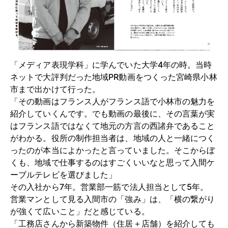
「メディア表現学科」に学んでいた大学4年の時。当時
ネットで大評判だった地域PR動画をつくった宮崎県小林
市まで出かけて行った。
「その動画はフランス人がフランス語で小林市の魅力を
紹介していくんです。でも動画の最後に、その言葉が実
はフランス語ではなくて地元の方言の西諸弁であること
がわかる。役所の制作担当者は、地域の人と一緒につく
ったのが本当によかったと言っていました。そこからぼ
くも、地域で仕事するのはすごくいいなと思って入間ケ
ーブルテレビを選びました」
その入社から7年。営業部一筋で法人担当として5年。
営業マンとして見る入間市の「強み」は、「横の繋がり
が強くて広いこと」だと感じている。
「工務店さんから新築物件（住居＋店舗）を紹介しても