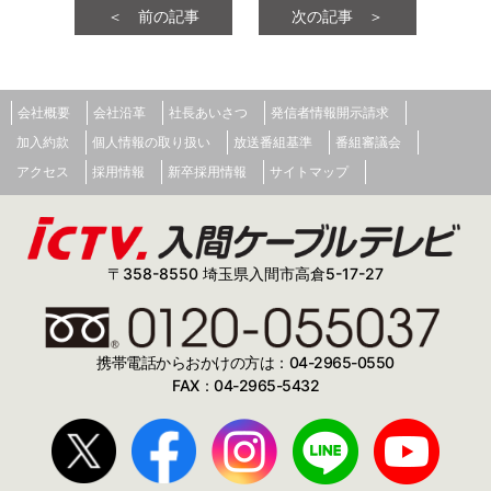
＜ 前の記事
次の記事 ＞
会社概要
会社沿革
社長あいさつ
発信者情報開示請求
加入約款
個人情報の取り扱い
放送番組基準
番組審議会
アクセス
採用情報
新卒採用情報
サイトマップ
〒358-8550 埼玉県入間市高倉5-17-27
携帯電話からおかけの方は：04-2965-0550
FAX：04-2965-5432