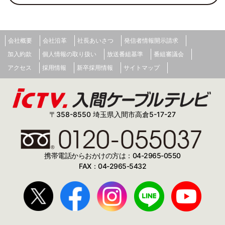
会社概要
会社沿革
社長あいさつ
発信者情報開示請求
加入約款
個人情報の取り扱い
放送番組基準
番組審議会
アクセス
採用情報
新卒採用情報
サイトマップ
〒358-8550 埼玉県入間市高倉5-17-27
携帯電話からおかけの方は：04-2965-0550
FAX：04-2965-5432