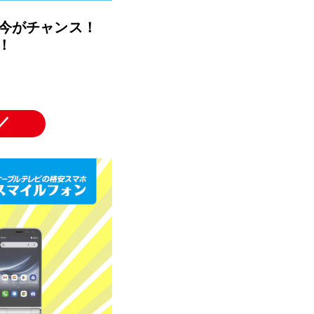
今がチャンス！
！
／