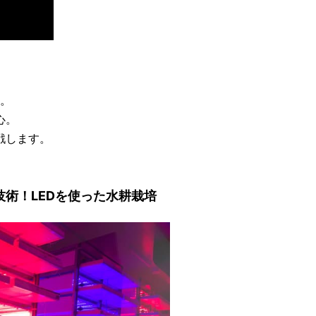
。
心。
戦します。
技術！LEDを使った水耕栽培