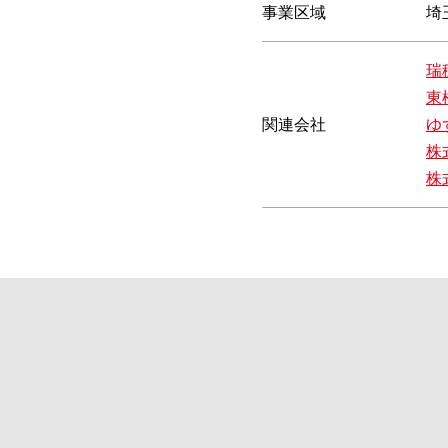
事業区域
埼
瑞
東
関連会社
ゆ
株
株