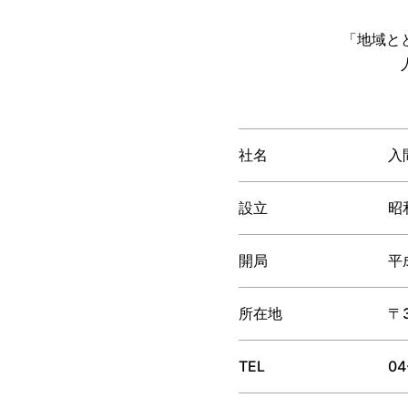
「地域と
社名
入
設立
昭
開局
平
所在地
〒
TEL
04