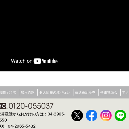
報開示請求
加入約款
個人情報の取り扱い
放送番組基準
番組審議会
アク
携帯電話からおかけの方は：04-2965-
550
AX：04-2965-5432