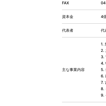
FAX
04
資本金
4
代表者
代
1
2
3
4
主な事業内容
5
6
7
8
9