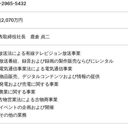
-2965-5432
億2,070万円
表取締役社長 鹿倉 貞二
. 放送法による有線テレビジョン放送事業
. 放送番組、録音および録画の製作販売ならびにレンタル
. 電気通信事業法による電気通信事業
. 物品販売、デジタルコンテンツおよび情報の提供
. 発電および売電に関する事業
. 農業に関する事業
. 古物営業法による古物商事業
. イベントの企画および開催
. その他の業務