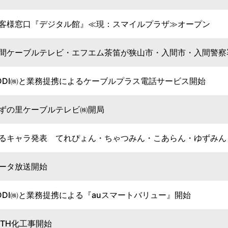
客様窓口『デジタル館』≪現：スマイルプラザ≫オープン
間ケーブルテレビ・エフエム茶笛が狭山市・入間市・入間警察
DDI㈱と業務提携によるケーブルプラス電話サービス開始
ずの里ケーブルテレビ㈱開局
るキャラ発表 てれぴょん・ちゃつみん・こあらん・ゆずみん
ータ放送開始
DDI㈱と業務提携による『auスマートバリュー』開始
TTH化工事開始