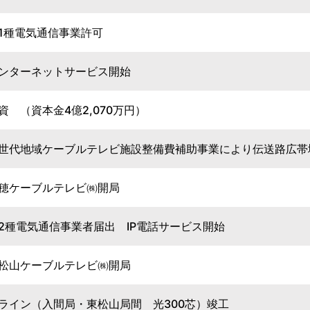
1種電気通信事業許可
ンターネットサービス開始
資 （資本金4億2,070万円）
世代地域ケーブルテレビ施設整備費補助事業により伝送路広帯域
穂ケーブルテレビ㈱開局
2種電気通信事業者届出 IP電話サービス開始
松山ケーブルテレビ㈱開局
Iライン（入間局・東松山局間 光300芯）竣工