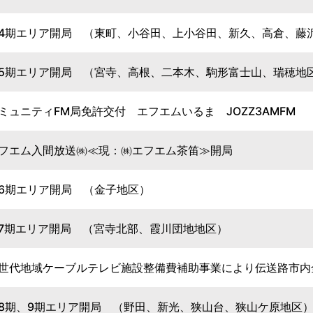
4期エリア開局 （東町、小谷田、上小谷田、新久、高倉、藤
5期エリア開局 （宮寺、高根、二本木、駒形富士山、瑞穂地
ミュニティFM局免許交付 エフエムいるま JOZZ3AMFM
フエム入間放送㈱≪現：㈱エフエム茶笛≫開局
6期エリア開局 （金子地区）
7期エリア開局 （宮寺北部、霞川団地地区）
世代地域ケーブルテレビ施設整備費補助事業により伝送路市内
8期、9期エリア開局 （野田、新光、狭山台、狭山ケ原地区