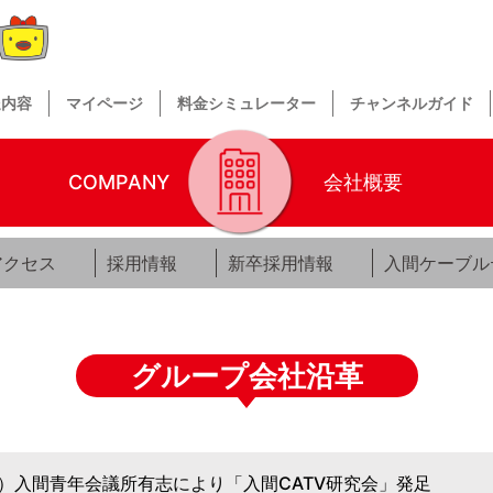
送内容
マイページ
料金シミュレーター
チャンネルガイド
COMPANY
会社概要
アクセス
採用情報
新卒採用情報
入間ケーブル
グループ会社沿革
）入間青年会議所有志により「入間CATV研究会」発足