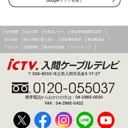
Googleマップを開く
会社概要
会社沿革
社長あいさつ
発信者情報開示請求
加入約款
個人情報の取り扱い
放送番組基準
番組審議会
アクセス
採用情報
新卒採用情報
サイトマップ
〒358-8550 埼玉県入間市高倉5-17-27
携帯電話からおかけの方は：04-2965-0550
FAX：04-2965-5432