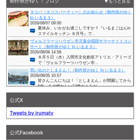
制作班がゆく！ブログ
もっと見る
公式X
Tweets by irumatv
公式Facebook