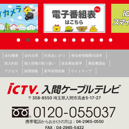
会社概要
会社沿革
社長あいさつ
発信者情報開示請求
加入約款
個人情報の取り扱い
放送番組基準
番組審議会
アクセス
採用情報
新卒採用情報
サイトマップ
〒358-8550 埼玉県入間市高倉5-17-27
携帯電話からおかけの方は：04-2965-0550
FAX：04-2965-5432