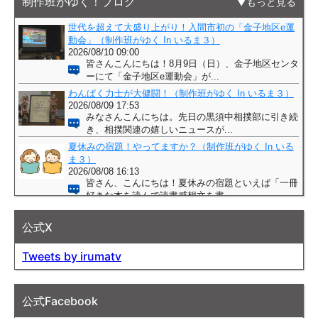
制作班がゆく！ブログ
もっと見る
公式X
Tweets by irumatv
公式Facebook