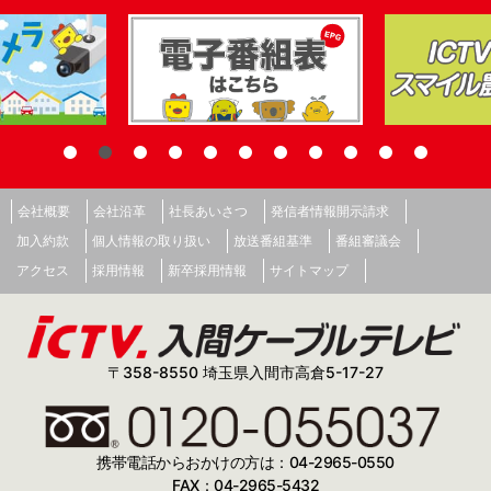
会社概要
会社沿革
社長あいさつ
発信者情報開示請求
加入約款
個人情報の取り扱い
放送番組基準
番組審議会
アクセス
採用情報
新卒採用情報
サイトマップ
〒358-8550 埼玉県入間市高倉5-17-27
携帯電話からおかけの方は：04-2965-0550
FAX：04-2965-5432