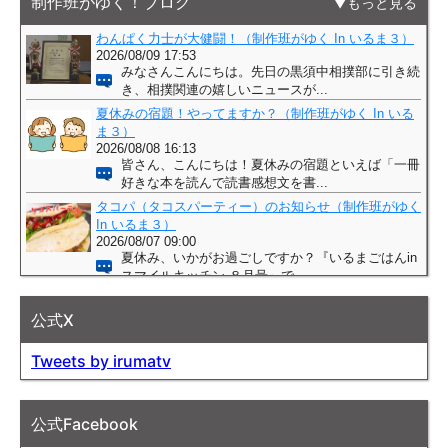
制作班がゆく！ブログ
もっと見る
公式X
Tweets by irumatv
公式Facebook