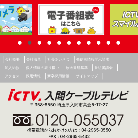
会社概要
会社沿革
社長あいさつ
発信者情報開示請求
加入約款
個人情報の取り扱い
放送番組基準
番組審議会
アクセス
採用情報
新卒採用情報
サイトマップ
〒358-8550 埼玉県入間市高倉5-17-27
携帯電話からおかけの方は：04-2965-0550
FAX：04-2965-5432