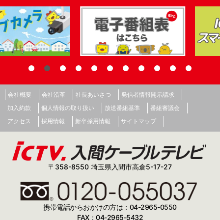
会社概要
会社沿革
社長あいさつ
発信者情報開示請求
加入約款
個人情報の取り扱い
放送番組基準
番組審議会
アクセス
採用情報
新卒採用情報
サイトマップ
〒358-8550 埼玉県入間市高倉5-17-27
携帯電話からおかけの方は：04-2965-0550
FAX：04-2965-5432