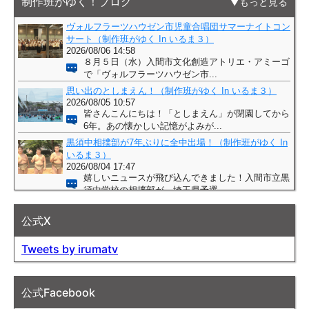
制作班がゆく！ブログ
もっと見る
公式X
Tweets by irumatv
公式Facebook