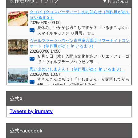
制作班がゆく！ブログ
もっと見る
公式X
Tweets by irumatv
公式Facebook