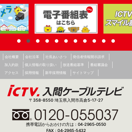
会社概要
会社沿革
社長あいさつ
発信者情報開示請求
加入約款
個人情報の取り扱い
放送番組基準
番組審議会
アクセス
採用情報
新卒採用情報
サイトマップ
〒358-8550 埼玉県入間市高倉5-17-27
携帯電話からおかけの方は：04-2965-0550
FAX：04-2965-5432