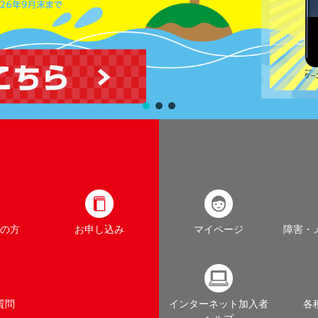
の方
お申し込み
マイページ
障害・
質問
インターネット加入者
各