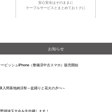
安心安全はそのままに
ケーブルサービスとまとめておトクに
お知らせ
ービッシュiPhone（整備済中古スマホ）販売開始
自衛隊入間基地納涼祭～盆踊りと花火の夕べ～
高校野球埼玉大会を生中継します！