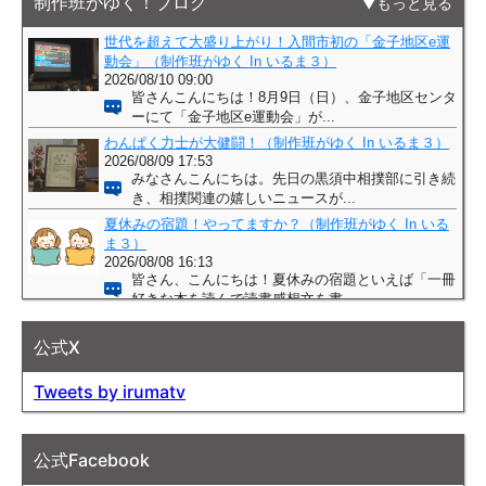
制作班がゆく！ブログ
もっと見る
公式X
Tweets by irumatv
公式Facebook