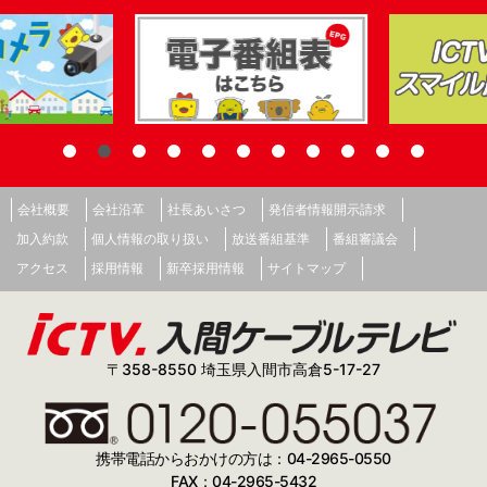
会社概要
会社沿革
社長あいさつ
発信者情報開示請求
加入約款
個人情報の取り扱い
放送番組基準
番組審議会
アクセス
採用情報
新卒採用情報
サイトマップ
〒358-8550 埼玉県入間市高倉5-17-27
携帯電話からおかけの方は：04-2965-0550
FAX：04-2965-5432