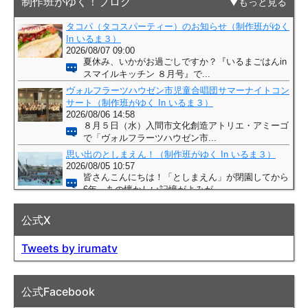
制作班がゆく！ブログ
もっと見る
公式X
Tweets by irumatv
公式Facebook