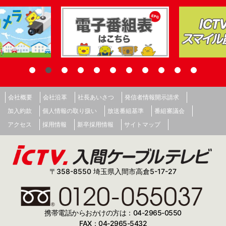
会社概要
会社沿革
社長あいさつ
発信者情報開示請求
加入約款
個人情報の取り扱い
放送番組基準
番組審議会
アクセス
採用情報
新卒採用情報
サイトマップ
〒358-8550 埼玉県入間市高倉5-17-27
携帯電話からおかけの方は：04-2965-0550
FAX：04-2965-5432