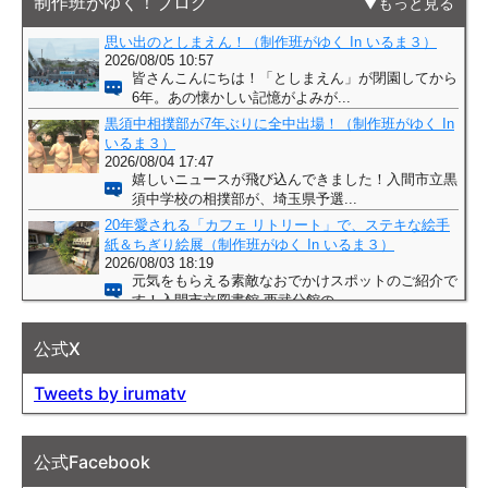
制作班がゆく！ブログ
もっと見る
公式X
Tweets by irumatv
公式Facebook