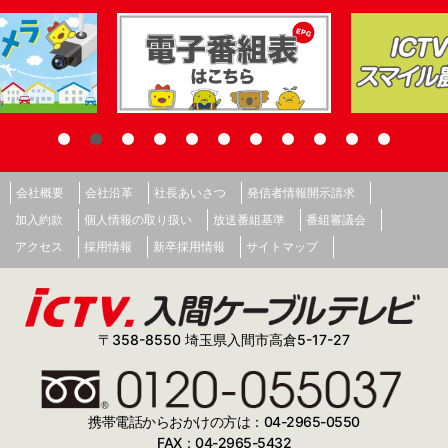
会社概要
会社沿革
社長あいさつ
発信者情報開示請求
加入約款
個人情報の取り扱い
放送番組基準
番組審議会
アクセス
採用情報
新卒採用情報
サイトマップ
〒358-8550 埼玉県入間市高倉5-17-27
携帯電話からおかけの方は：04-2965-0550
FAX：04-2965-5432