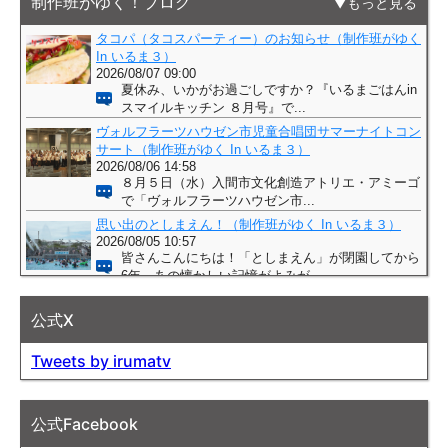
制作班がゆく！ブログ
もっと見る
公式X
Tweets by irumatv
公式Facebook