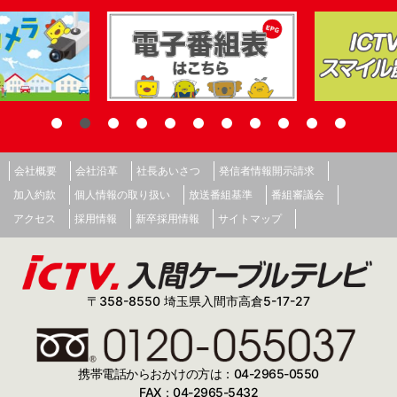
会社概要
会社沿革
社長あいさつ
発信者情報開示請求
加入約款
個人情報の取り扱い
放送番組基準
番組審議会
アクセス
採用情報
新卒採用情報
サイトマップ
〒358-8550 埼玉県入間市高倉5-17-27
携帯電話からおかけの方は：04-2965-0550
FAX：04-2965-5432