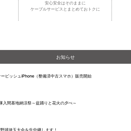
安心安全はそのままに
ケーブルサービスとまとめておトクに
お知らせ
ービッシュiPhone（整備済中古スマホ）販売開始
自衛隊入間基地納涼祭～盆踊りと花火の夕べ～
高校野球埼玉大会を生中継します！