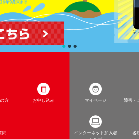
の方
お申し込み
マイページ
障害・
質問
インターネット加入者
各