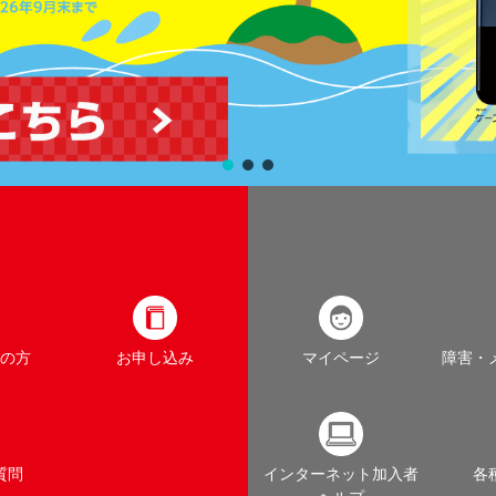
の方
お申し込み
マイページ
障害・
質問
インターネット加入者
各