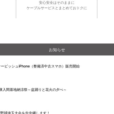
安心安全はそのままに
ケーブルサービスとまとめておトクに
お知らせ
ービッシュiPhone（整備済中古スマホ）販売開始
自衛隊入間基地納涼祭～盆踊りと花火の夕べ～
高校野球埼玉大会を生中継します！