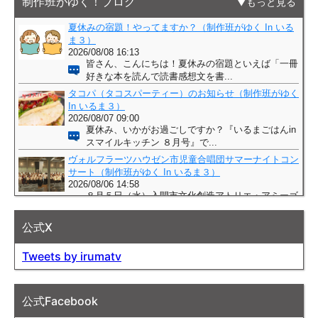
制作班がゆく！ブログ
もっと見る
公式X
Tweets by irumatv
公式Facebook