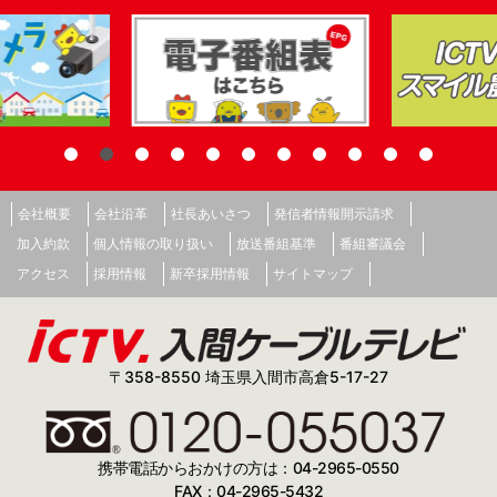
会社概要
会社沿革
社長あいさつ
発信者情報開示請求
加入約款
個人情報の取り扱い
放送番組基準
番組審議会
アクセス
採用情報
新卒採用情報
サイトマップ
〒358-8550 埼玉県入間市高倉5-17-27
携帯電話からおかけの方は：04-2965-0550
FAX：04-2965-5432