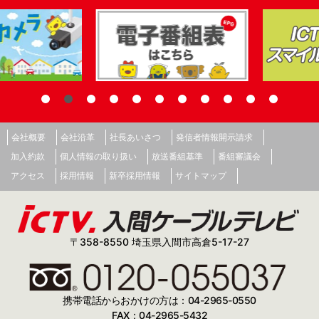
会社概要
会社沿革
社長あいさつ
発信者情報開示請求
加入約款
個人情報の取り扱い
放送番組基準
番組審議会
アクセス
採用情報
新卒採用情報
サイトマップ
〒358-8550 埼玉県入間市高倉5-17-27
携帯電話からおかけの方は：04-2965-0550
FAX：04-2965-5432