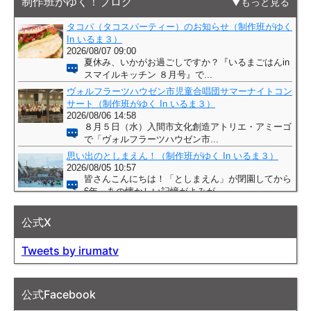
制作班がゆく！ブログ
もっと見る
公式X
Tweets by irumatv
公式Facebook