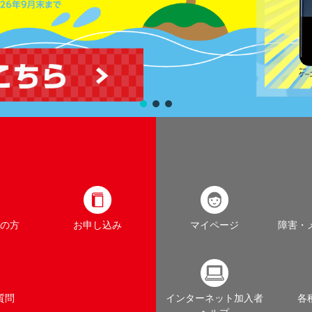
の方
お申し込み
マイページ
障害・
質問
インターネット加入者
各