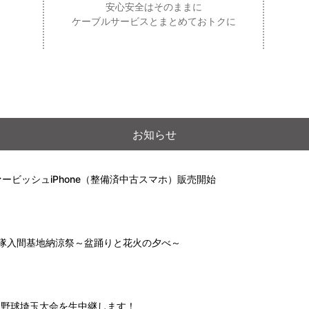
安心安全はそのままに
ケーブルサービスとまとめておトクに
お知らせ
ービッシュiPhone（整備済中古スマホ）販売開始
自衛隊入間基地納涼祭～盆踊りと花火の夕べ～
高校野球埼玉大会を生中継します！