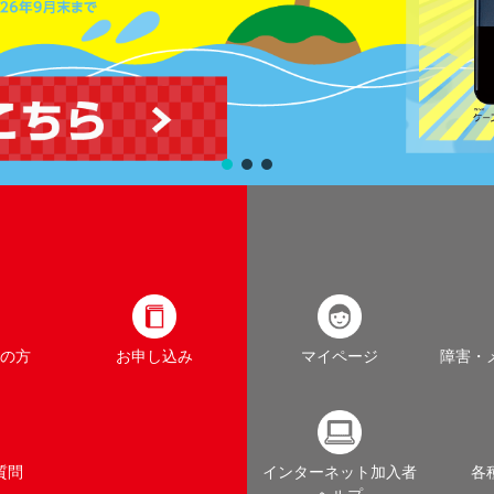
の方
お申し込み
マイページ
障害・
質問
インターネット加入者
各