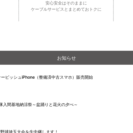
安心安全はそのままに
ケーブルサービスとまとめておトクに
お知らせ
ービッシュiPhone（整備済中古スマホ）販売開始
自衛隊入間基地納涼祭～盆踊りと花火の夕べ～
高校野球埼玉大会を生中継します！