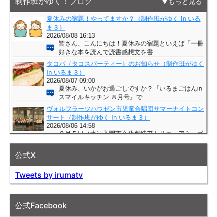
制作班がゆく！ブログ
もっと見る
公式X
Tweets by irumatv
公式Facebook