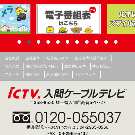
会社概要
会社沿革
社長あいさつ
発信者情報開示請求
加入約款
個人情報の取り扱い
放送番組基準
番組審議会
アクセス
採用情報
新卒採用情報
サイトマップ
〒358-8550 埼玉県入間市高倉5-17-27
携帯電話からおかけの方は：04-2965-0550
FAX：04-2965-5432