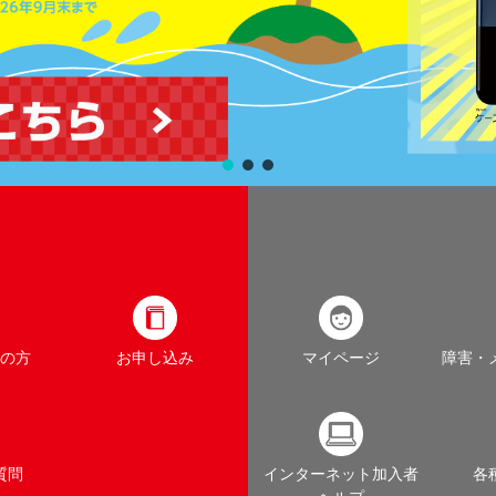
の方
お申し込み
マイページ
障害・
質問
インターネット加入者
各