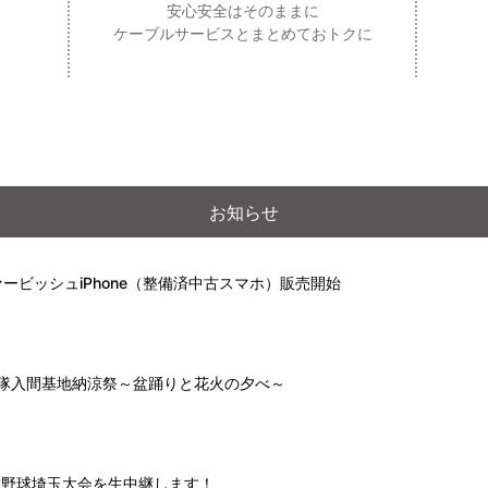
安心安全はそのままに
ケーブルサービスとまとめておトクに
お知らせ
ービッシュiPhone（整備済中古スマホ）販売開始
自衛隊入間基地納涼祭～盆踊りと花火の夕べ～
高校野球埼玉大会を生中継します！