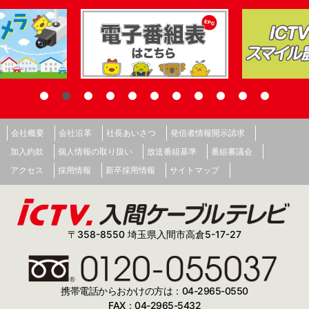
会社概要
会社沿革
社長あいさつ
発信者情報開示請求
加入約款
個人情報の取り扱い
放送番組基準
番組審議会
アクセス
採用情報
新卒採用情報
サイトマップ
〒358-8550 埼玉県入間市高倉5-17-27
携帯電話からおかけの方は：04-2965-0550
FAX：04-2965-5432