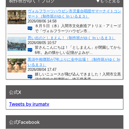
制作班がゆく！ブログ
もっと見る
公式X
Tweets by irumatv
公式Facebook