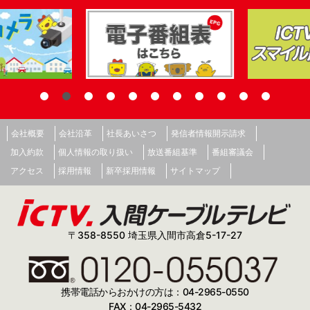
会社概要
会社沿革
社長あいさつ
発信者情報開示請求
加入約款
個人情報の取り扱い
放送番組基準
番組審議会
アクセス
採用情報
新卒採用情報
サイトマップ
〒358-8550 埼玉県入間市高倉5-17-27
携帯電話からおかけの方は：04-2965-0550
FAX：04-2965-5432