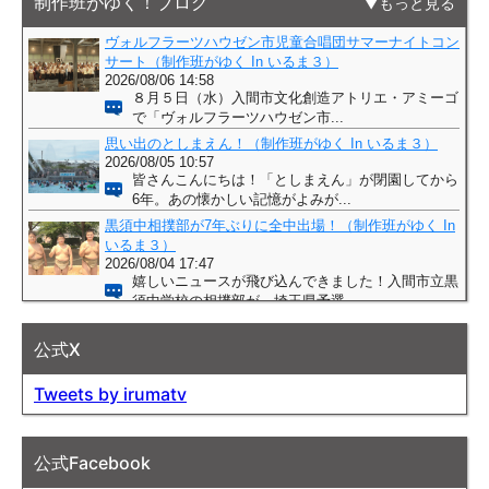
制作班がゆく！ブログ
もっと見る
公式X
Tweets by irumatv
公式Facebook