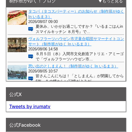
制作班がゆく！ブログ
もっと見る
公式X
Tweets by irumatv
公式Facebook