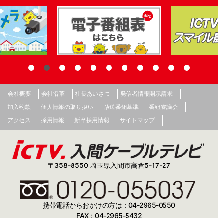
会社概要
会社沿革
社長あいさつ
発信者情報開示請求
加入約款
個人情報の取り扱い
放送番組基準
番組審議会
アクセス
採用情報
新卒採用情報
サイトマップ
〒358-8550 埼玉県入間市高倉5-17-27
携帯電話からおかけの方は：04-2965-0550
FAX：04-2965-5432