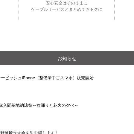
安心安全はそのままに
ケーブルサービスとまとめておトクに
お知らせ
ービッシュiPhone（整備済中古スマホ）販売開始
自衛隊入間基地納涼祭～盆踊りと花火の夕べ～
高校野球埼玉大会を生中継します！