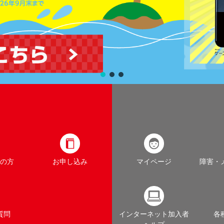
の方
お申し込み
マイページ
障害・
質問
インターネット加入者
各