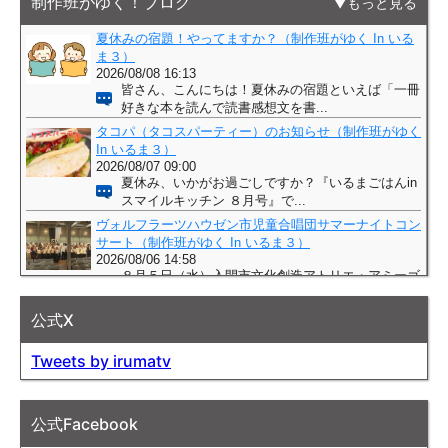
制作班がゆく！ブログ
もっと見る
公式X
Tweets by irumatv
公式Facebook