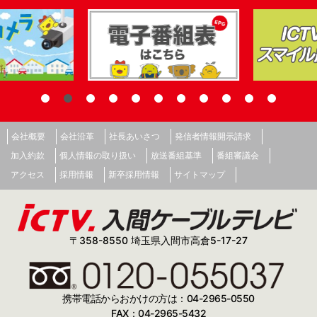
会社概要
会社沿革
社長あいさつ
発信者情報開示請求
加入約款
個人情報の取り扱い
放送番組基準
番組審議会
アクセス
採用情報
新卒採用情報
サイトマップ
〒358-8550 埼玉県入間市高倉5-17-27
携帯電話からおかけの方は：04-2965-0550
FAX：04-2965-5432