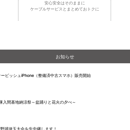
安心安全はそのままに
ケーブルサービスとまとめておトクに
お知らせ
ービッシュiPhone（整備済中古スマホ）販売開始
自衛隊入間基地納涼祭～盆踊りと花火の夕べ～
高校野球埼玉大会を生中継します！