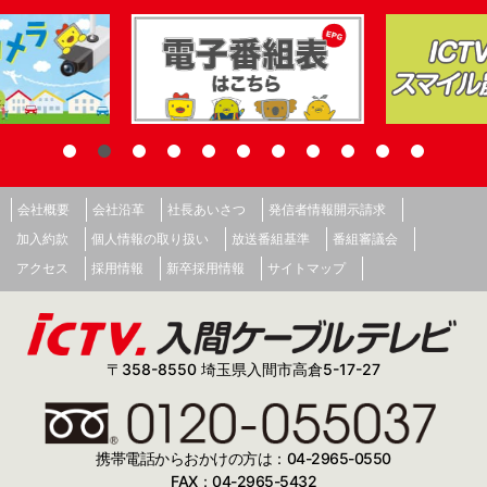
会社概要
会社沿革
社長あいさつ
発信者情報開示請求
加入約款
個人情報の取り扱い
放送番組基準
番組審議会
アクセス
採用情報
新卒採用情報
サイトマップ
〒358-8550 埼玉県入間市高倉5-17-27
携帯電話からおかけの方は：04-2965-0550
FAX：04-2965-5432