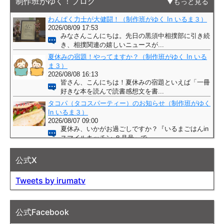
制作班がゆく！ブログ
もっと見る
公式X
Tweets by irumatv
公式Facebook