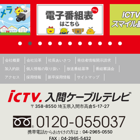
会社概要
会社沿革
社長あいさつ
発信者情報開示請求
加入約款
個人情報の取り扱い
放送番組基準
番組審議会
アクセス
採用情報
新卒採用情報
サイトマップ
〒358-8550 埼玉県入間市高倉5-17-27
携帯電話からおかけの方は：04-2965-0550
FAX：04-2965-5432