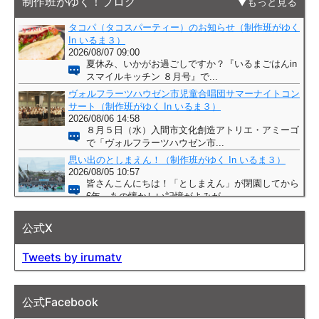
制作班がゆく！ブログ
もっと見る
公式X
Tweets by irumatv
公式Facebook