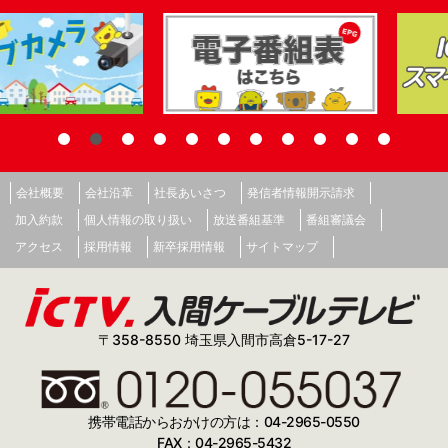
会社概要
会社沿革
社長あいさつ
発信者情報開示請求
加入約款
個人情報の取り扱い
放送番組基準
番組審議会
アクセス
採用情報
新卒採用情報
サイトマップ
〒358-8550 埼玉県入間市高倉5-17-27
携帯電話からおかけの方は：04-2965-0550
FAX：04-2965-5432