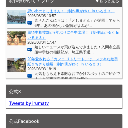
制作班がゆく！ブログ
もっと見る
公式X
Tweets by irumatv
公式Facebook