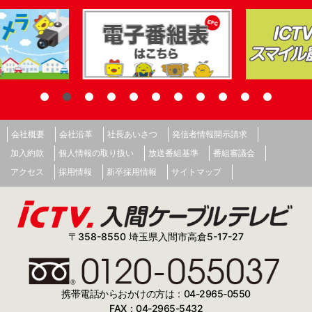
会社概要
会社沿革
社長あいさつ
発信者情報開示請求
加入約款
個人情報の取り扱い
放送番組基準
番組審議会
アクセス
採用情報
新卒採用情報
サイトマップ
〒358-8550 埼玉県入間市高倉5-17-27
携帯電話からおかけの方は：04-2965-0550
FAX：04-2965-5432