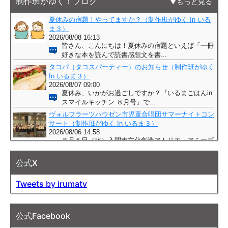
制作班がゆく！ブログ
もっと見る
公式X
Tweets by irumatv
公式Facebook