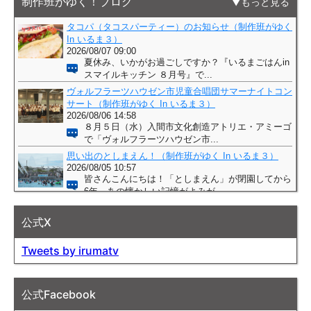
制作班がゆく！ブログ
もっと見る
公式X
Tweets by irumatv
公式Facebook