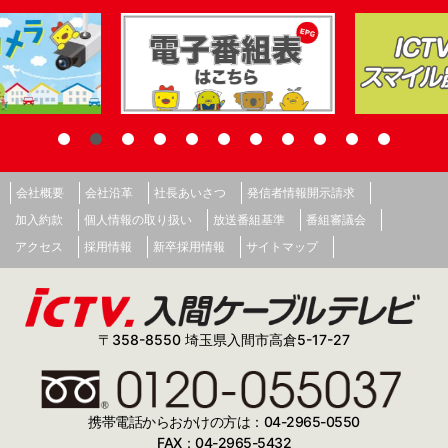
会社概要
会社沿革
社長あいさつ
発信者情報開示請求
加入約款
個人情報の取り扱い
放送番組基準
番組審議会
アクセス
採用情報
新卒採用情報
サイトマップ
〒358-8550 埼玉県入間市高倉5-17-27
携帯電話からおかけの方は：04-2965-0550
FAX：04-2965-5432