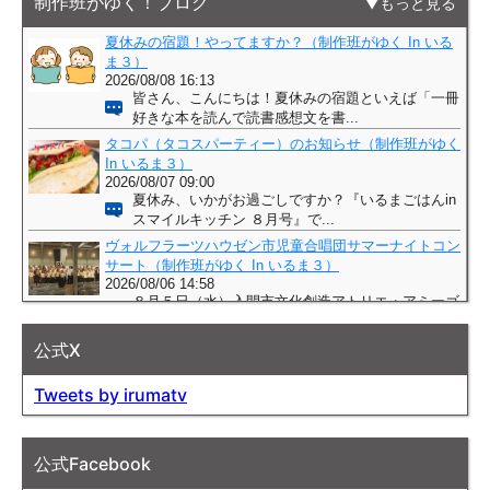
制作班がゆく！ブログ
もっと見る
公式X
Tweets by irumatv
公式Facebook