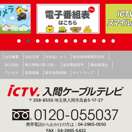
会社概要
会社沿革
社長あいさつ
発信者情報開示請求
加入約款
個人情報の取り扱い
放送番組基準
番組審議会
アクセス
採用情報
新卒採用情報
サイトマップ
〒358-8550 埼玉県入間市高倉5-17-27
携帯電話からおかけの方は：04-2965-0550
FAX：04-2965-5432