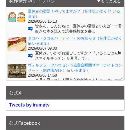
制作班がゆく！ブログ
もっと見る
公式X
Tweets by irumatv
公式Facebook