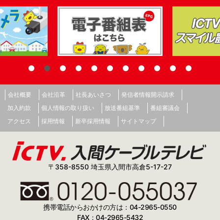
会社概要
会社沿革
社長あいさつ
発信者情報開示請求
加入約款
個人情報の取り扱い
放送番組基準
番組審議会
アクセス
採用情報
新卒採用情報
サイトマップ
〒358-8550 埼玉県入間市高倉5-17-27
携帯電話からおかけの方は：04-2965-0550
FAX：04-2965-5432