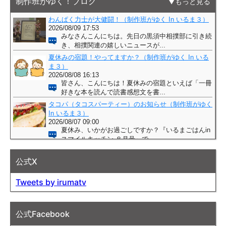
制作班がゆく！ブログ
もっと見る
公式X
Tweets by irumatv
公式Facebook