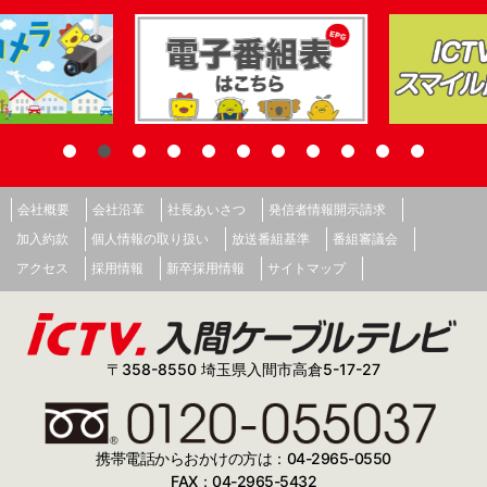
会社概要
会社沿革
社長あいさつ
発信者情報開示請求
加入約款
個人情報の取り扱い
放送番組基準
番組審議会
アクセス
採用情報
新卒採用情報
サイトマップ
〒358-8550 埼玉県入間市高倉5-17-27
携帯電話からおかけの方は：04-2965-0550
FAX：04-2965-5432