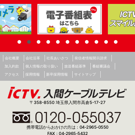
会社概要
会社沿革
社長あいさつ
発信者情報開示請求
加入約款
個人情報の取り扱い
放送番組基準
番組審議会
アクセス
採用情報
新卒採用情報
サイトマップ
〒358-8550 埼玉県入間市高倉5-17-27
携帯電話からおかけの方は：04-2965-0550
FAX：04-2965-5432