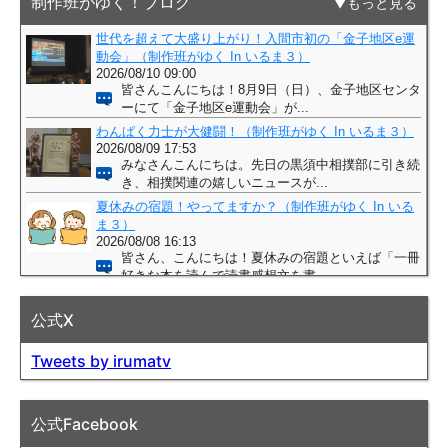
制作班がゆく！ブログ
もっと見る
公式X
Tweets by irumatv
公式Facebook