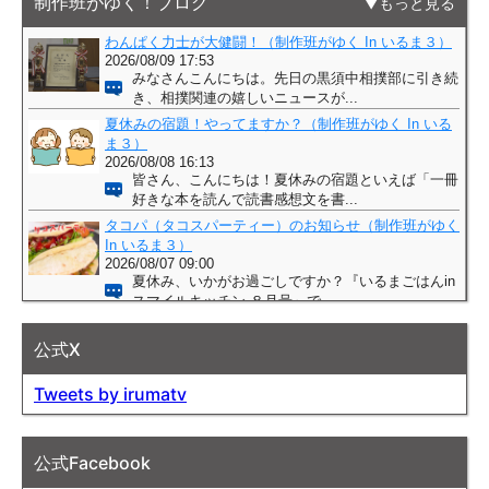
制作班がゆく！ブログ
もっと見る
公式X
Tweets by irumatv
公式Facebook