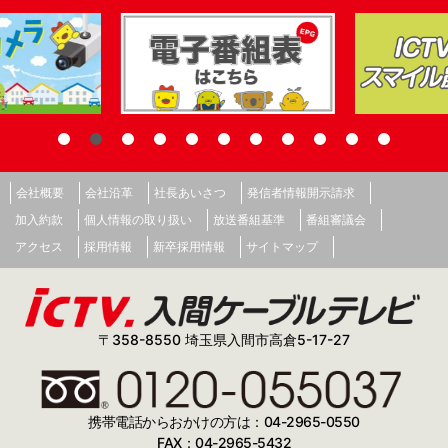
会社概要
会社沿革
社長あいさつ
発信者情報開示請求
加入約款
個人情報の取り扱い
放送番組基準
番組審議会
アクセス
採用情報
新卒採用情報
サイトマップ
〒358-8550 埼玉県入間市高倉5-17-27
携帯電話からおかけの方は：04-2965-0550
FAX：04-2965-5432