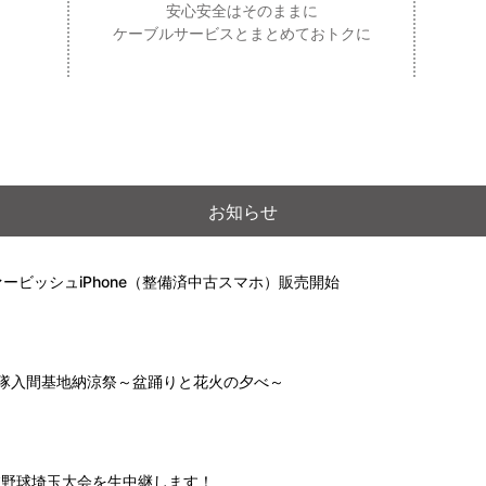
安心安全はそのままに
ケーブルサービスとまとめておトクに
お知らせ
ービッシュiPhone（整備済中古スマホ）販売開始
自衛隊入間基地納涼祭～盆踊りと花火の夕べ～
高校野球埼玉大会を生中継します！