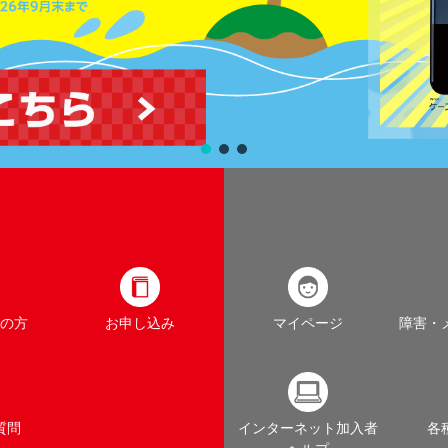
の方
お申し込み
マイページ
障害・
質問
インターネット加入者
各