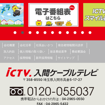
会社概要
会社沿革
社長あいさつ
発信者情報開示請求
加入約款
個人情報の取り扱い
放送番組基準
番組審議会
アクセス
採用情報
新卒採用情報
サイトマップ
〒358-8550 埼玉県入間市高倉5-17-27
携帯電話からおかけの方は：04-2965-0550
FAX：04-2965-5432