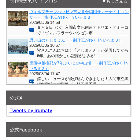
制作班がゆく！ブログ
もっと見る
公式X
Tweets by irumatv
公式Facebook