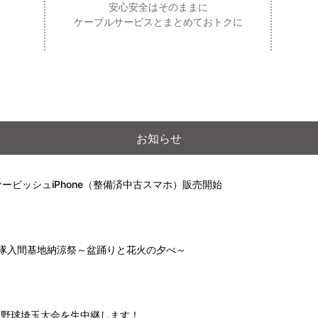
安心安全はそのままに
ケーブルサービスとまとめておトクに
お知らせ
ービッシュiPhone（整備済中古スマホ）販売開始
自衛隊入間基地納涼祭～盆踊りと花火の夕べ～
高校野球埼玉大会を生中継します！