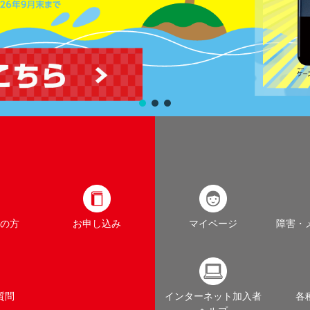
の方
お申し込み
マイページ
障害・
質問
インターネット加入者
各