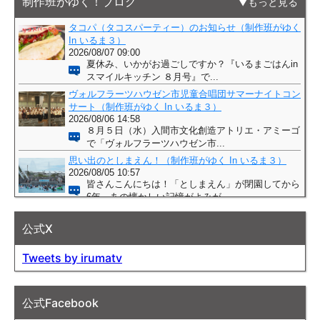
制作班がゆく！ブログ
もっと見る
公式X
Tweets by irumatv
公式Facebook