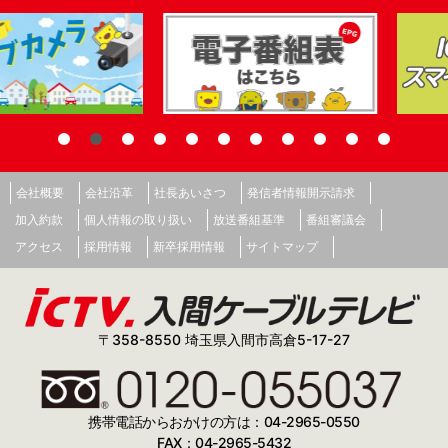
会社概要
会社沿革
社長あいさつ
発信者情報開示請求
加入約款
個人情報の取り扱い
放送番組基準
番組審議会
アクセス
採用情報
新卒採用情報
サイトマップ
〒358-8550 埼玉県入間市高倉5-17-27
携帯電話からおかけの方は：04-2965-0550
FAX：04-2965-5432