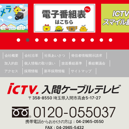
会社概要
会社沿革
社長あいさつ
発信者情報開示請求
加入約款
個人情報の取り扱い
放送番組基準
番組審議会
アクセス
採用情報
新卒採用情報
サイトマップ
〒358-8550 埼玉県入間市高倉5-17-27
携帯電話からおかけの方は：04-2965-0550
FAX：04-2965-5432