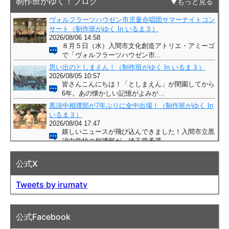
制作班がゆく！ブログ
もっと見る
公式X
Tweets by irumatv
公式Facebook