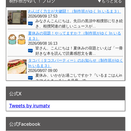
制作班がゆく！ブログ
もっと見る
公式X
Tweets by irumatv
公式Facebook