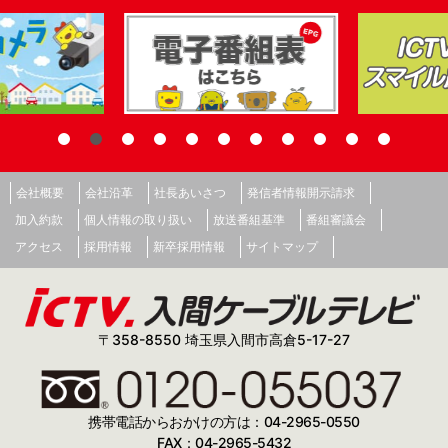
会社概要
会社沿革
社長あいさつ
発信者情報開示請求
加入約款
個人情報の取り扱い
放送番組基準
番組審議会
アクセス
採用情報
新卒採用情報
サイトマップ
〒358-8550 埼玉県入間市高倉5-17-27
携帯電話からおかけの方は：04-2965-0550
FAX：04-2965-5432