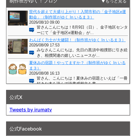
制作班がゆく！ブログ
もっと見る
公式X
Tweets by irumatv
公式Facebook