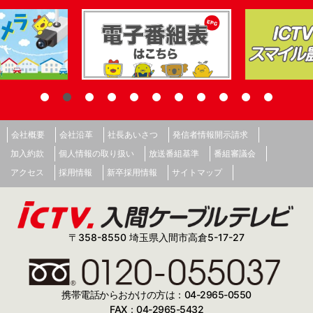
会社概要
会社沿革
社長あいさつ
発信者情報開示請求
加入約款
個人情報の取り扱い
放送番組基準
番組審議会
アクセス
採用情報
新卒採用情報
サイトマップ
〒358-8550 埼玉県入間市高倉5-17-27
携帯電話からおかけの方は：04-2965-0550
FAX：04-2965-5432